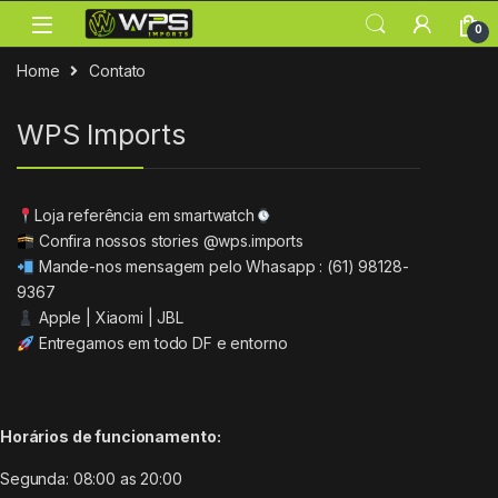
Skip to navigation
Skip to content
0
Home
Contato
WPS Imports
Loja referência em smartwatch
Confira nossos stories
@wps.imports
Mande-nos mensagem pelo
Whasapp : (61) 98128-
9367
Apple | Xiaomi | JBL
Entregamos em todo DF e entorno
Horários de funcionamento:
Segunda:
08:00 as 20:00