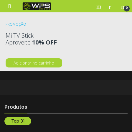
Skip to navigation
Skip to content
0
PROMOÇÃO
Mi TV Stick
Aproveite
10% OFF
Adicionar no carrinho
Products Grid
Produtos
Top 31