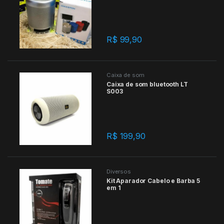
R$
99,90
Caixa de som
Caixa de som bluetooth LT
S003
R$
199,90
Diversos
Kit Aparador Cabelo e Barba 5
em 1