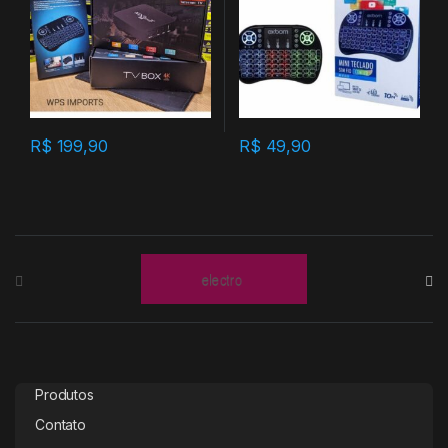
R$
199,90
R$
49,90
B
r
a
n
Produtos
d
Contato