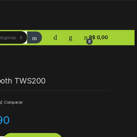
R$
0,00
0
tooth TWS200
Comparar
90