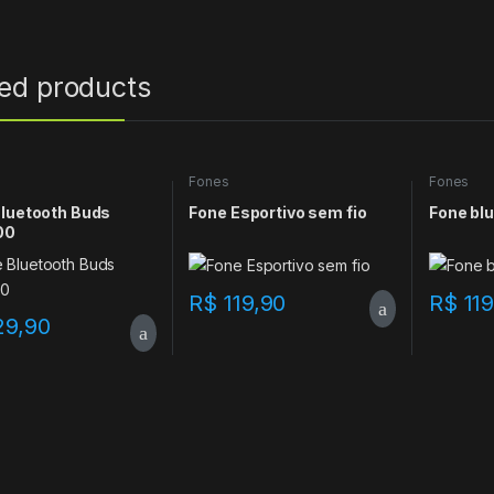
ted products
Fones
Fones
Bluetooth Buds
Fone Esportivo sem fio
Fone blu
00
R$
119,90
R$
119
29,90