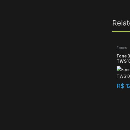
Rela
Fones
Fone 
TWS1
R$
1