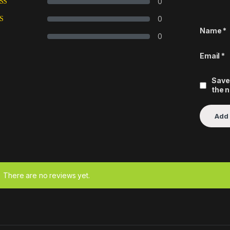
0
0
Name
*
0
Email
*
Save
the 
There are no reviews yet.