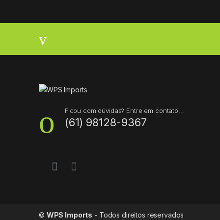
B
r
a
n
d
s
Ficou com dúvidas? Entre em contato...
(61) 98128-9367
C
a
r
o
u
©
WPS Imports
- Todos direitos reservados