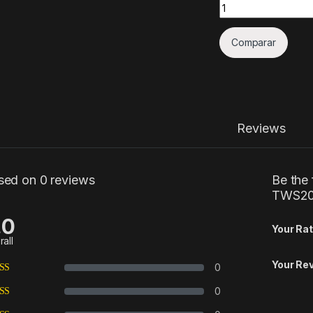
Quantity
Comparar
Reviews
sed on 0 reviews
Be the 
TWS20
.0
Your Rat
rall
Your Re
0
0