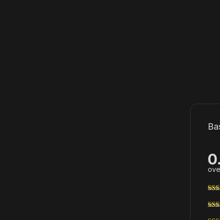
Ba
0
ove