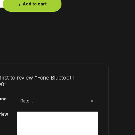
Add to cart
first to review “Fone Bluetooth
0”
ing
view