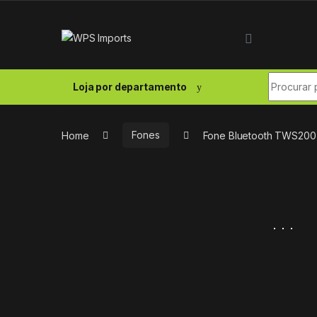
Skip to navigation
Skip to content
Search fo
Loja por departamento
Home
Fones
Fone Bluetooth TWS200