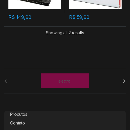
R$
149,90
R$
59,90
Showing all 2 results
B
r
a
n
Produtos
d
Contato