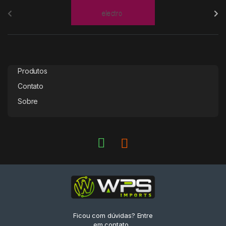
r
a
n
Produtos
d
Contato
s
Sobre
C
a
r
o
u
Ficou com dúvidas? Entre
s
em contato...