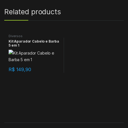
Related products
Diversos
Kit Aparador Cabelo e Barba
5 em 1
R$
149,90
B