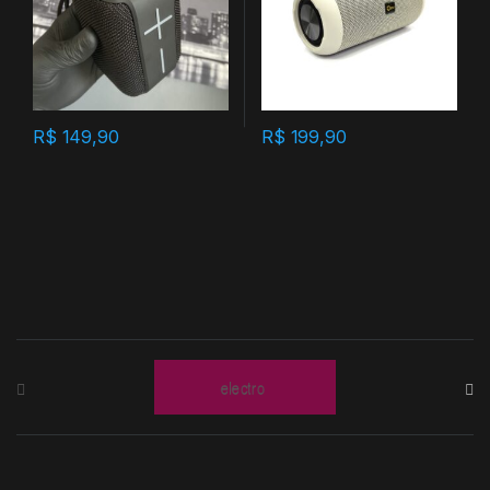
R$
149,90
R$
199,90
B
r
a